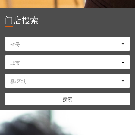
门店搜索
省份
城市
县/区域
搜索